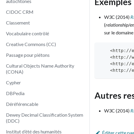
Exemples
autochtones
CIDOC CRM
W3C (2014)
R
Classement
(
relationship/
sur le domaine
Vocabulaire contrôlé
Creative Commons (CC)
    <http://
Passage pour piétons
    <http://
    <http://
Cultural Objects Name Authority
    <http://
(CONA)
Cypher
DBPedia
Autres re
Déréférencable
W3C (2014)
R
Dewey Decimal Classification System
(DDC)
Institut d’été des humanités
Éditer cette pa