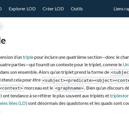
D
Explorer LOD
Créer LOD
Outils
Liens r
e
le
tension d’un
triple
pour inclure une quatrième section—donc le chang
 quatre parties—qui fournit un contexte pour le triplet, comme le
Uni
dans son ensemble. Alors qu’un triplet prend la forme de
<subje
d étend cela pour être
<subject><predicate><object><cont
morceau est le
. Bien qu’un discours d
<context>
<graphname>
D)
ont tendance à se référer le plus souvent aux triplets et
triplesto
nées liées (LD)
sont désormais des quadstores et les quads sont cou
.