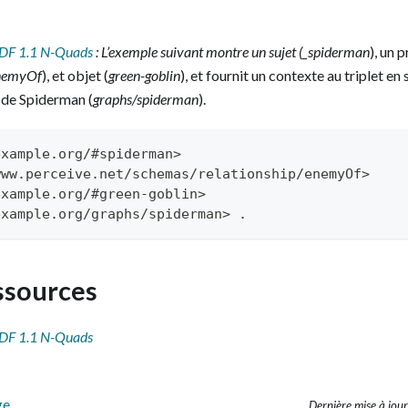
DF 1.1 N-Quads
: L’exemple suivant montre un sujet (_spiderman
), un 
enemyOf
), et objet (
green-goblin
), et fournit un contexte au triplet en
 de Spiderman (
graphs/spiderman
).
example.org/#spiderman>
www.perceive.net/schemas/relationship/enemyOf>
example.org/#green-goblin>
example.org/graphs/spiderman> .
ssources
DF 1.1 N-Quads
ge
Dernière mise à jour