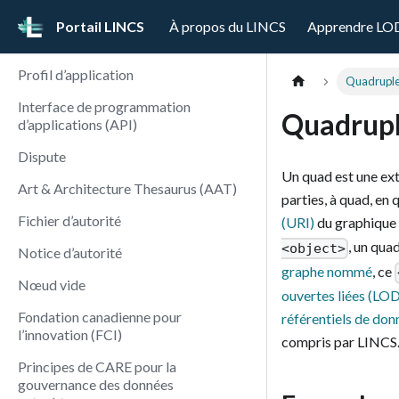
Portail LINCS
À propos du LINCS
Apprendre LO
Profil d’application
Quadrupl
Interface de programmation
Quadrup
d’applications (API)
Dispute
Un quad est une ex
Art & Architecture Thesaurus (AAT)
parties, à quad, en
Fichier d’autorité
(URI)
du graphique 
, un qua
<object>
Notice d’autorité
graphe nommé
, ce
Nœud vide
ouvertes liées (LO
Fondation canadienne pour
référentiels de don
l’innovation (FCI)
compris par LINCS
Principes de CARE pour la
gouvernance des données