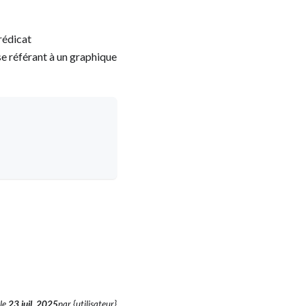
prédicat
 se référant à un graphique
le
23 juil. 2025
par {utilisateur}