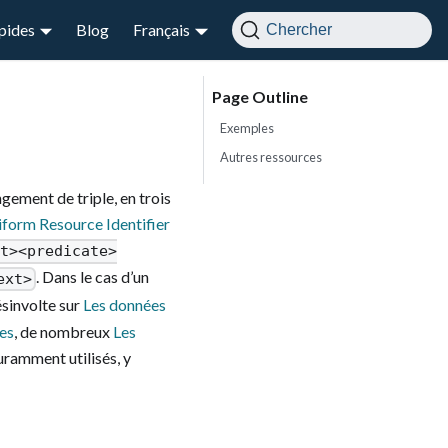
apides
Blog
Français
Chercher
Exemples
Autres ressources
ement de triple, en trois
form Resource Identifier
ct><predicate>
. Dans le cas d’un
ext>
ésinvolte sur
Les données
res
, de nombreux
Les
ramment utilisés, y