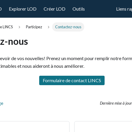
D
Explorer LOD
Créer LOD
Outils
Liens r
de LINCS
Participez
Contactez-nous
z-nous
evoir de vos nouvelles! Prenez un moment pour remplir notre formu
timables et nous aideront à nous améliorer.
Formulaire de contact LINCS
ge
Dernière mise à jour