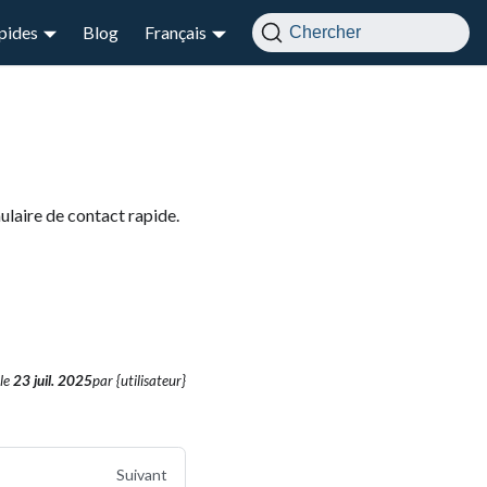
apides
Blog
Français
Chercher
laire de contact rapide.
le
23 juil. 2025
par {utilisateur}
Suivant