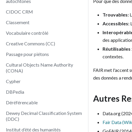
autochtones
Pour que des données
CIDOC CRM
Trouvables:
L
Classement
Accessibles:
L
Interopérabl
Vocabulaire contrôlé
des application
Creative Commons (CC)
Réutilisables
Passage pour piétons
contextes.
Cultural Objects Name Authority
FAIR met l'accent su
(CONA)
des données a rendu
Cypher
DBPedia
Autres Re
Déréférencable
Dewey Decimal Classification System
Data.org (202
(DDC)
Fair Data (Wik
Institut d’été des humanités
GoFAIR (2014