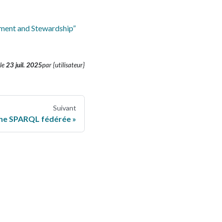
ement and Stewardship”
le
23 juil. 2025
par {utilisateur}
Suivant
he SPARQL fédérée