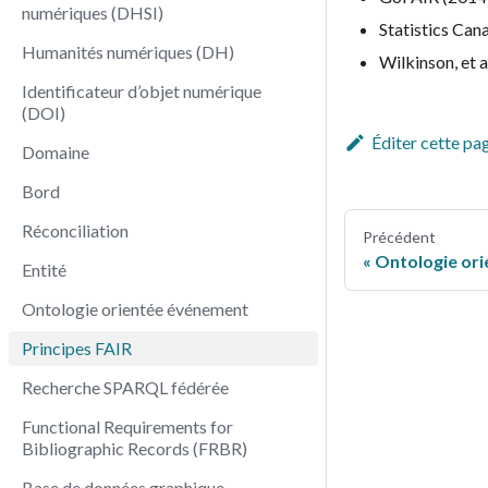
numériques (DHSI)
Statistics Can
Humanités numériques (DH)
Wilkinson, et a
Identificateur d’objet numérique
(DOI)
Éditer cette pa
Domaine
Bord
Réconciliation
Précédent
Ontologie or
Entité
Ontologie orientée événement
Principes FAIR
Recherche SPARQL fédérée
Functional Requirements for
Bibliographic Records (FRBR)
Base de données graphique