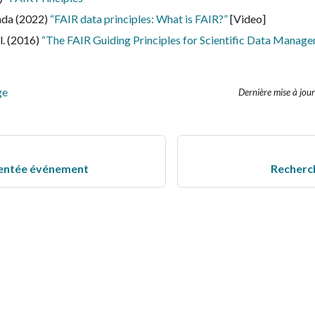
ada (2022)
“FAIR data principles: What is FAIR?”
[Video]
l. (2016)
“The FAIR Guiding Principles for Scientific Data Manag
ge
Dernière mise à jour
ientée événement
Recherc