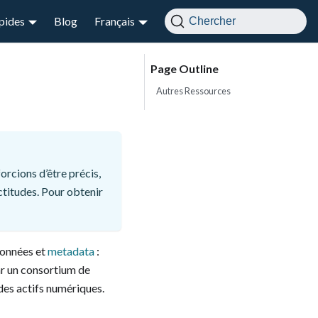
apides
Blog
Français
Chercher
Autres Ressources
rcions d’être précis,
ctitudes. Pour obtenir
données et
metadata
:
par un consortium de
des actifs numériques.