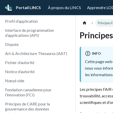
Portail LINCS
À propos du LINCS
Apprendre LO
Profil d’application
Principes 
Interface de programmation
Principe
d’applications (API)
Dispute
Art & Architecture Thesaurus (AAT)
INFO
Cette page web 
Fichier d’autorité
nous vous inform
Notice d’autorité
les informations 
Nœud vide
Les principes FAIR 
Fondation canadienne pour
l’innovation (FCI)
trouvabilité, access
scientifiques et d'
Principes de CARE pour la
gouvernance des données