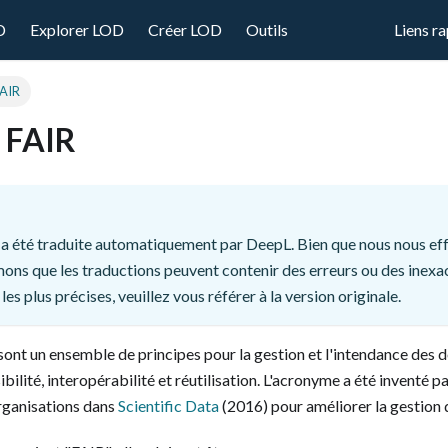
D
Explorer LOD
Créer LOD
Outils
Liens r
FAIR
s FAIR
a été traduite automatiquement par DeepL. Bien que nous nous effo
ons que les traductions peuvent contenir des erreurs ou des inexa
les plus précises, veuillez vous référer à la version originale.
sont un ensemble de principes pour la gestion et l'intendance des 
ibilité, interopérabilité et réutilisation. L'acronyme a été inventé 
organisations dans
Scientific Data
(2016) pour améliorer la gestion 