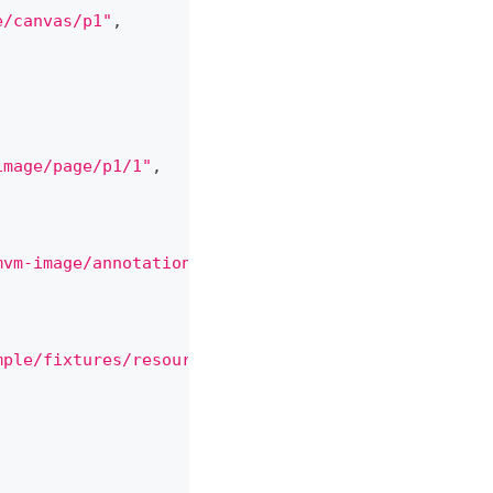
e/canvas/p1"
,
image/page/p1/1"
,
mvm-image/annotation/p0001-image"
,
mple/fixtures/resources/page1-full.png"
,