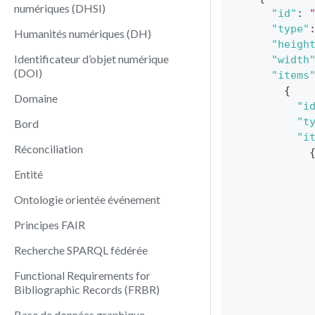
numériques (DHSI)
"id"
:
"type"
Humanités numériques (DH)
"heigh
Identificateur d’objet numérique
"width
(DOI)
"items
{
Domaine
"i
"t
Bord
"i
Réconciliation
Entité
Ontologie orientée événement
Principes FAIR
Recherche SPARQL fédérée
Functional Requirements for
Bibliographic Records (FRBR)
Base de données graphique