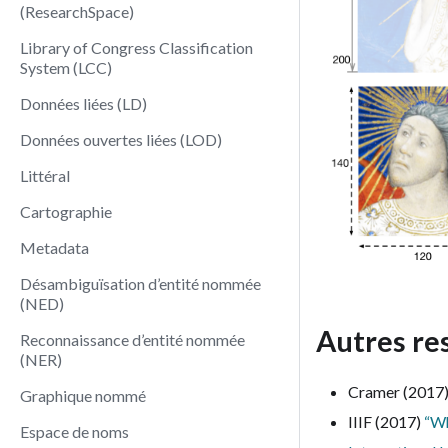
(ResearchSpace)
Library of Congress Classification
System (LCC)
Données liées (LD)
Données ouvertes liées (LOD)
Littéral
Cartographie
Metadata
Désambiguïsation d’entité nommée
(NED)
Autres re
Reconnaissance d’entité nommée
(NER)
Cramer (2017
Graphique nommé
IIIF (2017)
“Wh
Espace de noms