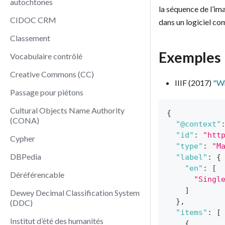
autochtones
la séquence de l’im
CIDOC CRM
dans un logiciel com
Classement
Exemples
Vocabulaire contrôlé
Creative Commons (CC)
IIIF (2017)
"Wh
Passage pour piétons
Cultural Objects Name Authority
{
(CONA)
"@context"
"id"
:
"htt
Cypher
"type"
:
"M
DBPedia
"label"
:
{
"en"
:
[
Déréférencable
"Singl
]
Dewey Decimal Classification System
}
,
(DDC)
"items"
:
[
Institut d’été des humanités
{