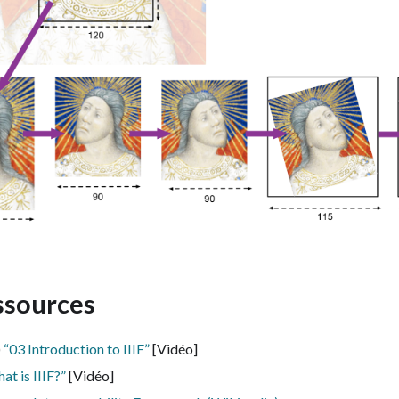
ssources
)
“03 Introduction to IIIF”
[Vidéo]
at is IIIF?”
[Vidéo]