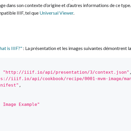
age dans son contexte d’origine et d’autres informations de ce type
patible IIIF, tel que
Universal Viewer
.
at is IIIF?"
: La présentation et les images suivantes démontrent la
:
"http://iiif.io/api/presentation/3/context.json"
ps://iiif.io/api/cookbook/recipe/0001-mvm-image/ma
anifest"
,
e Image Example"