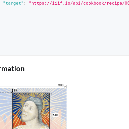
"target"
:
"https://iiif.io/api/cookbook/recipe/0
}
rmation