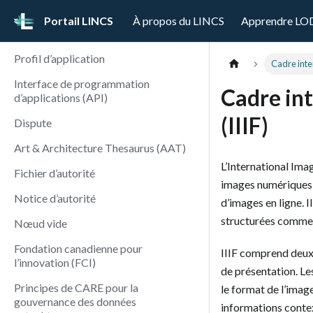
Portail LINCS
À propos du LINCS
Apprendre LO
Profil d’application
Cadre inter
Interface de programmation
Cadre int
d’applications (API)
(IIIF)
Dispute
Art & Architecture Thesaurus (AAT)
L’International Ima
Fichier d’autorité
images numériques 
Notice d’autorité
d’images en ligne. 
structurées comm
Nœud vide
Fondation canadienne pour
IIIF comprend deux
l’innovation (FCI)
de présentation. Le
Principes de CARE pour la
le format de l’imag
gouvernance des données
informations contex