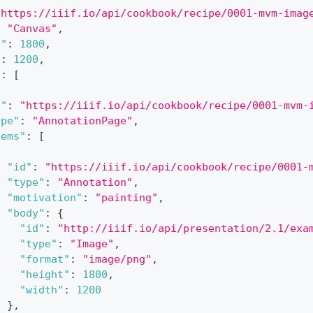
"https://iiif.io/api/cookbook/recipe/0001-mvm-imag
:
"Canvas"
,
t"
:
1800
,
"
:
1200
,
"
:
[
d"
:
"https://iiif.io/api/cookbook/recipe/0001-mvm-
ype"
:
"AnnotationPage"
,
tems"
:
[
{
"id"
:
"https://iiif.io/api/cookbook/recipe/0001-
"type"
:
"Annotation"
,
"motivation"
:
"painting"
,
"body"
:
{
"id"
:
"http://iiif.io/api/presentation/2.1/exa
"type"
:
"Image"
,
"format"
:
"image/png"
,
"height"
:
1800
,
"width"
:
1200
}
,