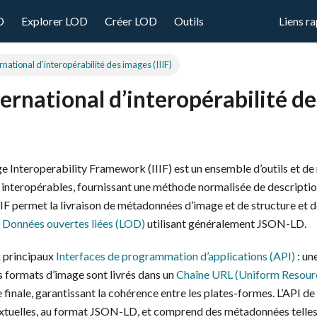
D
Explorer LOD
Créer LOD
Outils
Liens r
national d’interopérabilité des images (IIIF)
ernational d’interopérabilité d
ge Interoperability Framework (IIIF) est un ensemble d’outils et de
interopérables, fournissant une méthode normalisée de description
IIIF permet la livraison de métadonnées d’image et de structure et d
e
Données ouvertes liées (LOD)
utilisant généralement JSON-LD.
 principaux
Interfaces de programmation d’applications (API)
: un
s formats d’image sont livrés dans un
Chaîne URL (Uniform Resour
e finale, garantissant la cohérence entre les plates-formes. L’API d
tuelles, au format JSON-LD, et comprend des métadonnées telles q