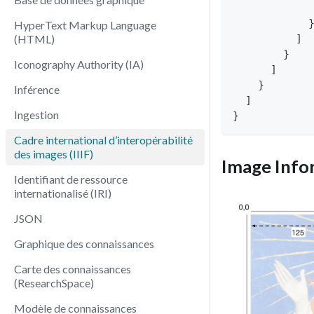
HyperText Markup Language
(HTML)
]
}
Iconography Authority (IA)
]
}
Inférence
]
Ingestion
}
Cadre international d’interopérabilité
des images (IIIF)
Image Info
Identifiant de ressource
internationalisé (IRI)
JSON
Graphique des connaissances
Carte des connaissances
(ResearchSpace)
Modèle de connaissances