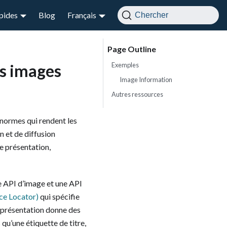
apides
Blog
Français
Chercher
Exemples
es images
Image Information
Autres ressources
 normes qui rendent les
 et de diffusion
e présentation,
e API d’image et une API
ce Locator)
qui spécifie
e présentation donne des
u’une étiquette de titre,