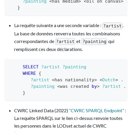
?painting
 <has medium> <oil on canvas> 
.
}
La requête suivante a une seconde variable :
.
?artist
La base de données renverra toutes les combinaisons
correspondantes de
et
qui
?artist
?painting
remplissent ces deux déclarations.
SELECT
?artist
?painting
WHERE
{
?artist
 <has nationality> 
<
Dutch
>
.
?painting
 <was created 
by
> 
?artist
.
}
CWRC Linked Data (2022)
“CWRC SPARQL Endpoint”
:
La requête SPARQL sur le lien ci-dessus renvoie toutes
les personnes dans le LODset actuel de CWRC