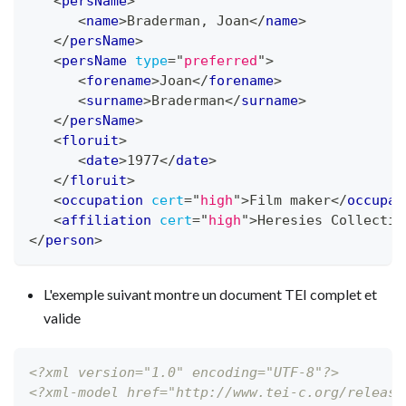
<
persName
>
<
name
>
Braderman, Joan
</
name
>
</
persName
>
<
persName
type
=
"
preferred
"
>
<
forename
>
Joan
</
forename
>
<
surname
>
Braderman
</
surname
>
</
persName
>
<
floruit
>
<
date
>
1977
</
date
>
</
floruit
>
<
occupation
cert
=
"
high
"
>
Film maker
</
occupat
<
affiliation
cert
=
"
high
"
>
Heresies Collectiv
</
person
>
L'exemple suivant montre un document TEI complet et
valide
<?xml version="1.0" encoding="UTF-8"?>
<?xml-model href="http://www.tei-c.org/release