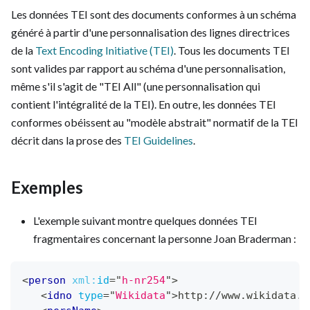
Les données TEI sont des documents conformes à un schéma
généré à partir d'une personnalisation des lignes directrices
de la
Text Encoding Initiative (TEI)
. Tous les documents TEI
sont valides par rapport au schéma d'une personnalisation,
même s'il s'agit de "TEI All" (une personnalisation qui
contient l'intégralité de la TEI). En outre, les données TEI
conformes obéissent au "modèle abstrait" normatif de la TEI
décrit dans la prose des
TEI Guidelines
.
Exemples
L'exemple suivant montre quelques données TEI
fragmentaires concernant la personne Joan Braderman :
<
person
xml:
id
=
"
h-nr254
"
>
<
idno
type
=
"
Wikidata
"
>
http://www.wikidata.o