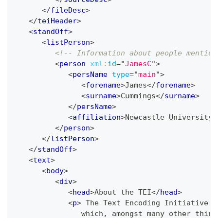
</
fileDesc
>
</
teiHeader
>
<
standOff
>
<
listPerson
>
<!-- Information about people mention
<
person
xml:
id
=
"
JamesC
"
>
<
persName
type
=
"
main
"
>
<
forename
>
James
</
forename
>
<
surname
>
Cummings
</
surname
>
</
persName
>
<
affiliation
>
Newcastle University
<
</
person
>
</
listPerson
>
</
standOff
>
<
text
>
<
body
>
<
div
>
<
head
>
About the TEI
</
head
>
<
p
>
 The Text Encoding Initiative (
               which, amongst many other thing