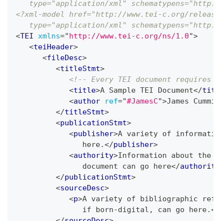
   type="application/xml" schematypens="http:/
<?xml-model href="http://www.tei-c.org/release
   type="application/xml" schematypens="http:/
<
TEI
xmlns
=
"
http://www.tei-c.org/ns/1.0
"
>
<
teiHeader
>
<
fileDesc
>
<
titleStmt
>
<!-- Every TEI document requires a
<
title
>
A Sample TEI Document
</
titl
<
author
ref
=
"
#JamesC
"
>
James Cummin
</
titleStmt
>
<
publicationStmt
>
<
publisher
>
A variety of informatio
               here.
</
publisher
>
<
authority
>
Information about the a
               document can go here
</
authority
</
publicationStmt
>
<
sourceDesc
>
<
p
>
A variety of bibliographic refe
               if born-digital, can go here.
</
</
sourceDesc
>