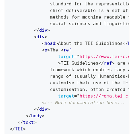
               standard for the representation
               chief deliverable is a set of G
               methods for machine-readable te
               social sciences and linguistics
</
div
>
<
div
>
<
head
>
About the TEI Guidelines
</
he
<
p
>
The 
<
ref
target
=
"
https://www.tei-c.or
>
TEI Guidelines
</
ref
>
 are a 
               framework which enables many an
               range of (usually Humanities-ba
               customise their use of the TEI 
               customisation, often created th
target
=
"
https://roma.tei-c.o
<!-- More documentation here... --
</
div
>
</
body
>
</
text
>
</
TEI
>